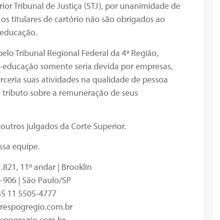
or Tribunal de Justiça (STJ), por unanimidade de
s titulares de cartório não são obrigados ao
-educação.
elo Tribunal Regional Federal da 4ª Região,
o-educação somente seria devida por empresas,
erceria suas atividades na qualidade de pessoa
o tributo sobre a remuneração de seus
utros julgados da Corte Superior.
ssa equipe.
1.821, 11º andar | Brooklin
-906 | São Paulo/SP
55 11 5505-4777
respogregio.com.br
spogregio.com.br