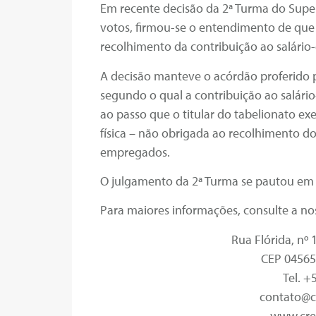
Em recente decisão da 2ª Turma do Superi
votos, firmou-se o entendimento de que o
recolhimento da contribuição ao salário
A decisão manteve o acórdão proferido p
segundo o qual a contribuição ao salári
ao passo que o titular do tabelionato ex
física – não obrigada ao recolhimento d
empregados.
O julgamento da 2ª Turma se pautou em o
Para maiores informações, consulte a no
Rua Flórida, nº 
CEP 04565
Tel. +
contato@c
www.cre