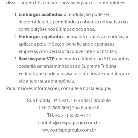
disso, surgem três cenários possíveis para os contribuintes:
Embargos acolhidos
: a modulação pode ser
desconsiderada, permitindo a cobrança retroativa das
contribuições nos últimos cinco anos;
Embargos rejeitados
: permanece válida a modulação
aplicada pela 1ª Seção, beneficiando apenas as
empresas com decisão favorável até 25/10/2023;
Revisão pelo STF
: encerrado o trâmite no STJ, os autos
poderão ser encaminhados ao Supremo Tribunal
Federal, que poderá revisar os critérios de modulação e
até alterar sua abrangência.
Para maiores informações, consulte a nossa equipe.
Rua Flórida, nº 1.821, 11º andar | Brooklin
CEP 04565-906 | São Paulo/SP
Tel. +55 11 5505-4777
contato@crespogregio.com.br
www.crespogregio.com.br