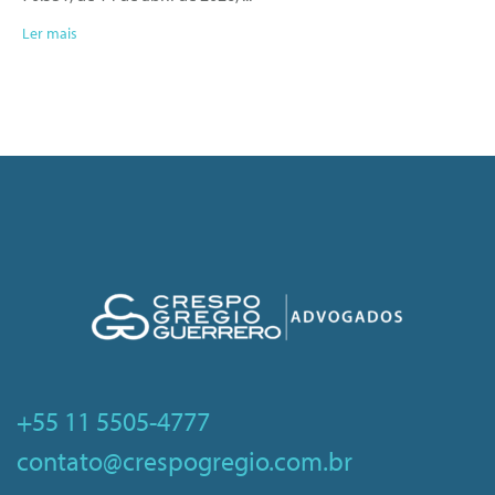
Ler mais
+55 11 5505-4777
contato@crespogregio.com.br