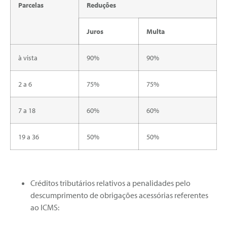
Parcelas
Reduções
Juros
Multa
à vista
90%
90%
2 a 6
75%
75%
7 a 18
60%
60%
19 a 36
50%
50%
Créditos tributários relativos a penalidades pelo
descumprimento de obrigações acessórias referentes
ao ICMS: